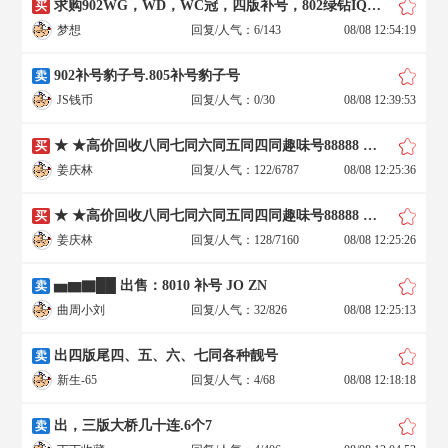
求购902WG，WD，WC冠，四版补号，802绿钻IQ，绿幽灵
买
梦想
回复/人气：6/143
08/08 12:54:19
902补号豹子号.805补号豹子号
卖
JS钱币
回复/人气：0/30
08/08 12:39:53
★ ★高价回收八同七同六同五同四同趣味号88888 ★ ★
买
姜庆林
回复/人气：122/6787
08/08 12:25:36
★ ★高价回收八同七同六同五同四同趣味号88888 ★ ★
买
姜庆林
回复/人气：128/7160
08/08 12:25:26
▅▆▇██ 出售：8010 补号 JO ZN
卖
曲周小刘
回复/人气：32/826
08/08 12:25:13
出四版尾四、五、六、七同各种靓号
卖
新生-65
回复/人气：4/68
08/08 12:18:18
出，三版大桥几十连.6个7
卖