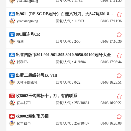
yuanxiangming
回复/人气：11/357
08/08 17:11:55
出961（RF SC RB冠号）百连六对刀。无347尾601 801。
卖
yuanxiangming
回复/人气：11/303
08/08 17:11:36
801四连号CR
卖
海朋
回复/人气：2/55
08/08 17:10:36
出售四版币801.901.961.805.8010.9050.90100冠号大全
卖
我和TA
回复/人气：41/1604
08/08 17:03:44
出蓝二超级补号IX VIII
卖
大祥子邮币社
回复/人气：0/22
08/08 16:23:51
收8002玉钩国标十，刀，有的联系
买
亿丰钱币
回复/人气：253/10631
08/08 16:20:22
收8002精制币刀捆
买
亿丰钱币
回复/人气：259/10407
08/08 16:20:08