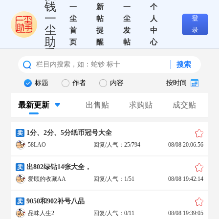
钱
一
新
一
个
一
尘
帖
尘
人
登
尘
首
提
发
中
录
助
页
醒
帖
心
手
搜索
标题
作者
内容
按时间
最新更新
出售贴
求购贴
成交贴
1分、2分、5分纸币冠号大全
卖
58LAO
回复/人气：25/794
08/08 20:06:56
出802绿钻14张大全，
卖
爱顾的收藏AA
回复/人气：1/51
08/08 19:42:14
9050和902补号八品
卖
品味人生2
回复/人气：0/11
08/08 19:39:05