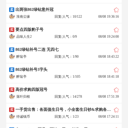
出两张802绿钻意外冠
卖
淮南尘缘
回复/人气：10/122
08/08 19:36:16
要点四版豹子号
买
品味人生2
回复/人气：0/9
08/08 19:24:00
802绿钻补号二连 无四七
卖
醉翁亭
回复/人气：1/90
08/08 18:43:22
802绿钻补号3字头
卖
醉翁亭
回复/人气：1/105
08/08 18:41:18
高价求购四版冠号
买
落叶归根
回复/人气：14/278
08/08 17:51:39
一手货出售：各面值生日号，小全套生日钞&求购各面值生日钞
买
待诚钱币
回复/人气：1/23
08/08 17:24:11