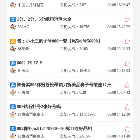
中国古月轩錢荘
回复/人气：7/87
08/08 16:06:47
1分、2分、5分纸币冠号大全
卖
58LAO
回复/人气：16/785
08/08 15:42:22
售；小小三豹子号000一套【尾5同号56000】
成
林英豪
回复/人气：7/165
08/08 15:23:53
8002 JX JZ #
卖
郑玉璋
回复/人气：10/410
08/08 15:13:03
降价卖805稀冠苍松翠鹤刀拆美品狮子号散连17张
卖
小唐弟
回复/人气：0/28
08/08 15:07:42
802钻石扑号2张好号吗
卖
红旗钱币像章店
回复/人气：131/11970
08/08 14:12:30
805稀补jo.012178980一90标11连好品相
卖
红旗钱币像章店
回复/人气：23/1547
08/08 14:11:49