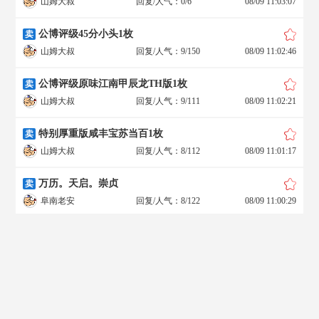
山姆大叔
回复/人气：0/6
08/09 11:03:07
公博评级45分小头1枚
卖
山姆大叔
回复/人气：9/150
08/09 11:02:46
公博评级原味江南甲辰龙TH版1枚
卖
山姆大叔
回复/人气：9/111
08/09 11:02:21
特别厚重版咸丰宝苏当百1枚
卖
山姆大叔
回复/人气：8/112
08/09 11:01:17
万历。天启。崇贞
卖
阜南老安
回复/人气：8/122
08/09 11:00:29
断腿黄布大千198元包快
卖
缘代码2012
回复/人气：20/298
08/09 11:00:11
出汉字军政府背逆
卖
襄阳藏珍阁
回复/人气：3/56
08/09 10:58:29