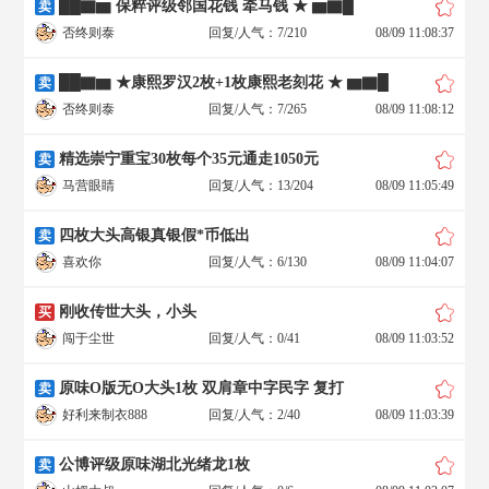
██▇▆ 保粹评级邻国花钱 牵马钱 ★ ▆▇█
卖
否终则泰
回复/人气：7/210
08/09 11:08:37
██▇▆ ★康熙罗汉2枚+1枚康熙老刻花 ★ ▆▇█
卖
否终则泰
回复/人气：7/265
08/09 11:08:12
精选崇宁重宝30枚每个35元通走1050元
卖
马营眼睛
回复/人气：13/204
08/09 11:05:49
四枚大头高银真银假*币低出
卖
喜欢你
回复/人气：6/130
08/09 11:04:07
刚收传世大头，小头
买
闯于尘世
回复/人气：0/41
08/09 11:03:52
原味O版无O大头1枚 双肩章中字民字 复打
卖
好利来制衣888
回复/人气：2/40
08/09 11:03:39
公博评级原味湖北光绪龙1枚
卖