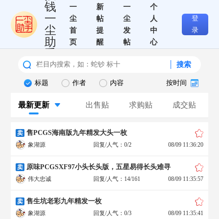
钱
一
新
一
个
一
尘
帖
尘
人
登
尘
首
提
发
中
录
助
页
醒
帖
心
手
搜索
标题
作者
内容
按时间
最新更新
出售贴
求购贴
成交贴
售PCGS海南版九年精发大头一枚
卖
象湖源
回复/人气：0/2
08/09 11:36:20
原味PCGSXF97小头长头版，五星易得长头难寻
卖
伟大忠诚
回复/人气：14/161
08/09 11:35:57
售生坑老彩九年精发一枚
卖
象湖源
回复/人气：0/3
08/09 11:35:41