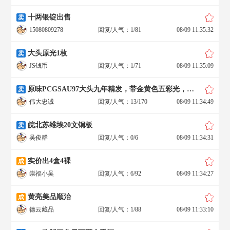
十两银锭出售
卖
15080809278
回复/人气：1/81
08/09 11:35:32
大头原光1枚
卖
JS钱币
回复/人气：1/71
08/09 11:35:09
原味PCGSAU97大头九年精发，带金黄色五彩光，太漂亮
卖
伟大忠诚
回复/人气：13/170
08/09 11:34:49
皖北苏维埃20文铜板
卖
吴俊群
回复/人气：0/6
08/09 11:34:31
实价出4盒4裸
成
崇福小吴
回复/人气：6/92
08/09 11:34:27
黄亮美品顺治
成
德云藏品
回复/人气：1/88
08/09 11:33:10