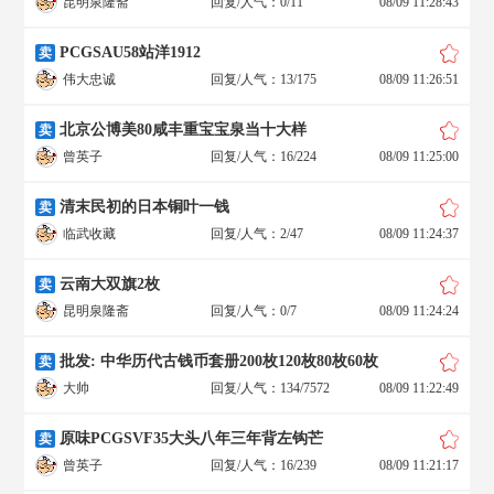
昆明泉隆斋
回复/人气：0/11
08/09 11:28:43
PCGSAU58站洋1912
卖
伟大忠诚
回复/人气：13/175
08/09 11:26:51
北京公博美80咸丰重宝宝泉当十大样
卖
曾英子
回复/人气：16/224
08/09 11:25:00
清末民初的日本铜叶一钱
卖
临武收藏
回复/人气：2/47
08/09 11:24:37
云南大双旗2枚
卖
昆明泉隆斋
回复/人气：0/7
08/09 11:24:24
批发: 中华历代古钱币套册200枚120枚80枚60枚
卖
大帅
回复/人气：134/7572
08/09 11:22:49
原味PCGSVF35大头八年三年背左钩芒
卖
曾英子
回复/人气：16/239
08/09 11:21:17