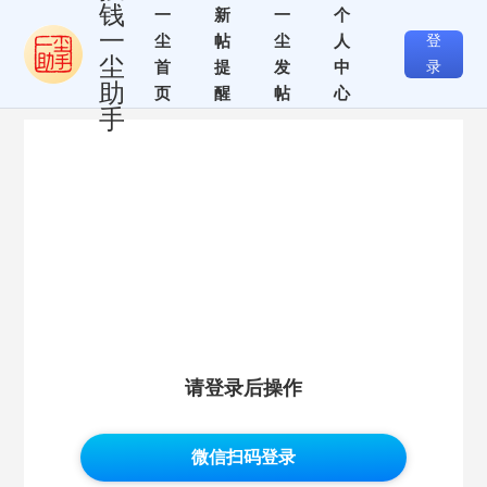
钱
一
新
一
个
一
尘
帖
尘
人
登
尘
首
提
发
中
录
助
页
醒
帖
心
手
请登录后操作
微信扫码登录