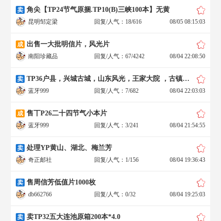
角尖【TP24节气原捆.TP10(B)三峡100本】无黄
卖
昆明邹定梁
回复/人气：18/616
08/05 08:15:03
出售一大批明信片，风光片
成
南阳珍藏品
回复/人气：67/4242
08/04 22:08:50
TP36户县，兴城古城，山东风光，王家大院 ，古镇碛口，碉楼
卖
蓝牙999
回复/人气：7/682
08/04 22:03:03
售丅P26二十四节气小本片
成
蓝牙999
回复/人气：3/241
08/04 21:54:55
处理YP黄山、湖北、梅兰芳
卖
奇正邮社
回复/人气：1/156
08/04 19:36:43
售周信芳低值片1000枚
卖
db662766
回复/人气：0/32
08/04 19:25:03
卖TP32五大连池原箱200本*4.0
卖