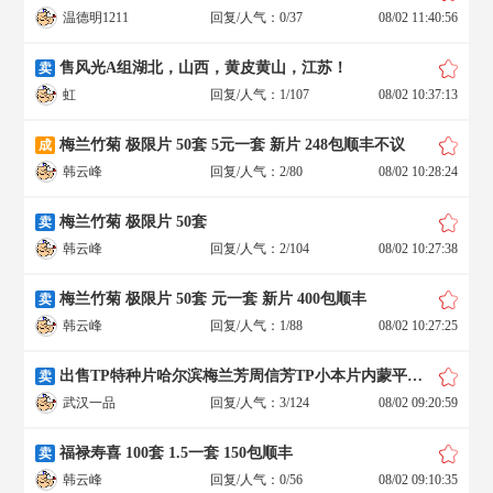
温德明1211
回复/人气：0/37
08/02 11:40:56
售风光A组湖北，山西，黄皮黄山，江苏！
卖
虹
回复/人气：1/107
08/02 10:37:13
梅兰竹菊 极限片 50套 5元一套 新片 248包顺丰不议
成
韩云峰
回复/人气：2/80
08/02 10:28:24
梅兰竹菊 极限片 50套
卖
韩云峰
回复/人气：2/104
08/02 10:27:38
梅兰竹菊 极限片 50套 元一套 新片 400包顺丰
卖
韩云峰
回复/人气：1/88
08/02 10:27:25
出售TP特种片哈尔滨梅兰芳周信芳TP小本片内蒙平遥开平王家大院
卖
武汉一品
回复/人气：3/124
08/02 09:20:59
福禄寿喜 100套 1.5一套 150包顺丰
卖
韩云峰
回复/人气：0/56
08/02 09:10:35