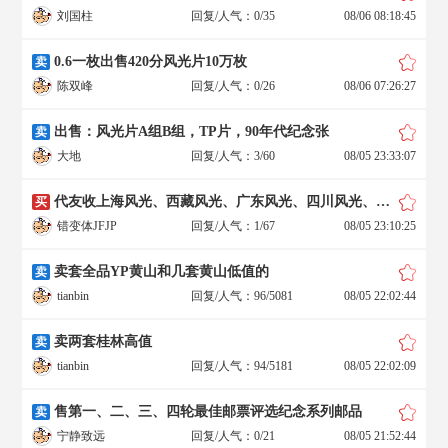
刘国柱
回复/人气：0/35
08/06 08:18:45
0.6一枚出售420分风光片10万枚
卖
陈双峰
回复/人气：0/26
08/06 07:26:27
出售：风光片A组B组，TP片，90年代纪念张
卖
大地
回复/人气：3/60
08/05 23:33:07
代友收上海风光、西藏风光、广东风光、四川风光、湖北风光、甘肃风光、内蒙风光、宁夏风光、海南、天津原箱或原袋
买
错变体JFJP
回复/人气：1/67
08/05 23:10:25
卖套全品YP黄山和几套黄山低值的
卖
tianbin
回复/人气：96/5081
08/05 22:02:44
卖两套桂林高值
卖
tianbin
回复/人气：94/5181
08/05 22:02:09
售第一、二、三、四轮最佳邮票评选纪念系列邮品
卖
宁静致远
回复/人气：0/21
08/05 21:52:44