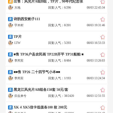
出售：风光片A组B组，TP片，90年代纪念张
成
大地
回复/人气：6/296
08/03 22:45:34
诗韵西安豹子111
卖
宇木村
回复/人气：8/201
08/03 19:31:46
TP片
卖
LTW
回复/人气：5/293
08/03 16:53:33
■售 TP36户县农民画 TP22B开平 TP31船舶 ■
卖
李邦宾
回复/人气：8/484
08/03 13:26:03
■■售 TP26 二十四节气小本■■
卖
李邦宾
回复/人气：1/193
08/03 13:24:34
黑龙江风光片AB组各150套 50元/套
卖
归去来兮
回复/人气：38/2420
08/03 12:51:55
XK 4 XK5信卡低值各100 枚 200元
卖