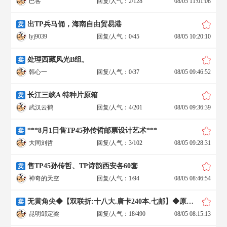
巴客
回复/人气：2/128
08/05 11:01:08
出TP兵马俑，海南自由贸易港
卖
lyj9039
回复/人气：0/45
08/05 10:20:10
处理西藏风光B组。
卖
韩心一
回复/人气：0/37
08/05 09:46:52
长江三峡A 特种片原箱
卖
武汉云鹤
回复/人气：4/201
08/05 09:36:39
***8月1日售TP45孙传哲邮票设计艺术***
卖
大同刘哲
回复/人气：3/102
08/05 09:28:31
售TP45孙传哲、TP诗韵西安各60套
卖
神奇的天空
回复/人气：1/94
08/05 08:46:54
无黄角尖◆【双联折:十八大.唐卡240本.七邮】◆原胶全品
卖
昆明邹定梁
回复/人气：18/490
08/05 08:15:13