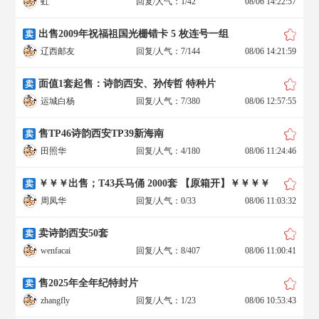
虹
回复/人气：1/42
08/06 14:22:57
出售2009年祝福祖国光栅错卡 5 枚连号一组
卖
辽西邮友
回复/人气：7/144
08/06 14:21:59
面值1套起售：诗韵西安、孙传哲 特种片
卖
运城白杨
回复/人气：7/380
08/06 12:57:55
售TP46诗韵西安TP39新海南
卖
田照华
回复/人气：4/180
08/06 11:24:46
￥￥￥出售；T43兵马俑 2000套 【原箱开】￥￥￥￥
卖
周凤华
回复/人气：0/33
08/06 11:03:32
卖诗韵西安50套
卖
wenfacai
回复/人气：8/407
08/06 11:00:41
售2025年全年纪特封片
卖
zhangfly
回复/人气：1/23
08/06 10:53:43