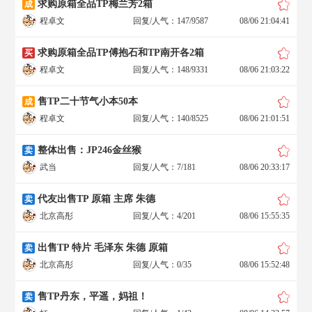
求购原箱全品TP梅兰芳2箱
成
程卓文
回复/人气：147/9587
08/06 21:04:41
求购原箱全品TP傅抱石和TP南开各2箱
买
程卓文
回复/人气：148/9331
08/06 21:03:22
售TP二十节气小本50本
成
程卓文
回复/人气：140/8525
08/06 21:01:51
整体出售：JP246金丝猴
卖
武当
回复/人气：7/181
08/06 20:33:17
代友出售TP 原箱 主席 朱德
卖
北京高彤
回复/人气：4/201
08/06 15:55:35
出售TP 特片 毛泽东 朱德 原箱
卖
北京高彤
回复/人气：0/35
08/06 15:52:48
售TP丹东，平遥，妈祖！
卖