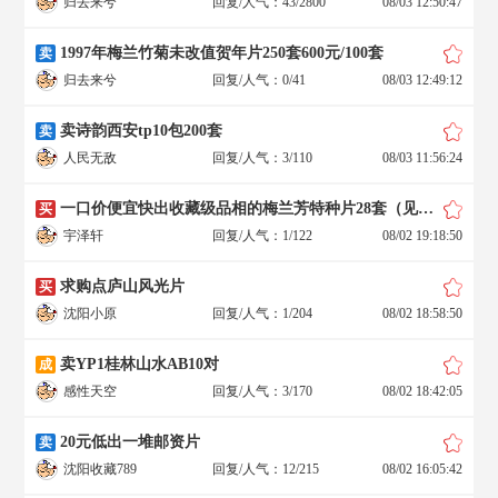
归去来兮
回复/人气：43/2800
08/03 12:50:47
1997年梅兰竹菊未改值贺年片250套600元/100套
卖
归去来兮
回复/人气：0/41
08/03 12:49:12
卖诗韵西安tp10包200套
卖
人民无敌
回复/人气：3/110
08/03 11:56:24
一口价便宜快出收藏级品相的梅兰芳特种片28套（见图）
买
宇泽轩
回复/人气：1/122
08/02 19:18:50
求购点庐山风光片
买
沈阳小原
回复/人气：1/204
08/02 18:58:50
卖YP1桂林山水AB10对
成
感性天空
回复/人气：3/170
08/02 18:42:05
20元低出一堆邮资片
卖
沈阳收藏789
回复/人气：12/215
08/02 16:05:42