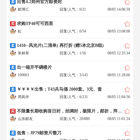
出售4.2郑州官方邮资封
卖
邮博汇
回复/人气：0/21
08/05 14:06:59
求购TP40可可西里
买
虹
回复/人气：0/54
08/05 13:08:08
1410--风光片(二清单) 再打折 (赠5本北京B组)
卖
朱林章
回复/人气：1/56
08/05 12:35:34
出一箱开平碉楼片
卖
199063
回复/人气：3/145
08/05 11:28:00
￥￥￥￥出售；T43兵马俑 2000套。3元、套
卖
周凤华
回复/人气：6/231
08/05 11:04:56
不限量长期收购首日封，丝绸封，极限片，邮折，拜年封各种纪念封盖销票纪念张
买
山东邮友
回复/人气：20/889
08/05 11:01:24
低售：JP79邮资片整刀
卖