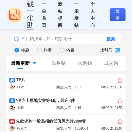
钱
一
新
一
个
一
尘
帖
尘
人
登
尘
首
提
发
中
录
助
页
醒
帖
心
手
搜索
标题
作者
内容
按时间
最新更新
出售贴
求购贴
成交贴
TP片
卖
LTW
回复/人气：1/51
08/06 22:15:31
YP庐山原地实寄等4套，其它3件
卖
布舞
回复/人气：1/16
08/06 21:21:55
先款求购一般品相的低值风光片2000套
买
程卓文
回复/人气：135/9564
08/06 21:18:07