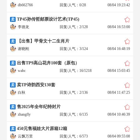
db662766
回复/人气：0/28
08/04 19:23:42
TP45孙传哲邮票设计艺术(TP45)
卖
李德龙
回复/人气：2/128
08/04 16:53:00
【出售】甲骨文十二生肖片
卖
谢晓刚
回复/人气：3/124
08/04 16:48:19
出售TP9高山花卉100套（原包）
卖
wabc
回复/人气：16/1218
08/04 15:03:45
卖TP诗韵西安130套
卖
白秋
回复/人气：2/136
08/04 11:47:25
售2025年全年纪特封片
卖
zhangfly
回复/人气：6/135
08/04 10:46:39
450元售福娃大片原箱12箱
卖
云飘万里
回复/人气：6/573
08/04 09:55:08