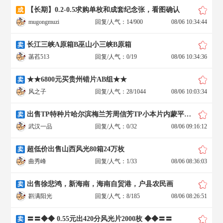
【长期】0.2-0.5求购单枚和成套纪念张，看图确认
成
mugongmuzi
回复/人气：14/900
08/06 10:34:44
长江三峡A原箱B巫山小三峡B原箱
卖
菡萏513
回复/人气：0/19
08/06 10:34:36
★★6800元买贵州错片AB组★★
卖
风之子
回复/人气：28/1044
08/06 10:03:34
出售TP特种片哈尔滨梅兰芳周信芳TP小本片内蒙平遥开平王家大院
卖
武汉一品
回复/人气：0/32
08/06 09:16:12
超低价出售山西风光80箱24万枚
卖
曲秀峰
回复/人气：1/33
08/06 08:36:03
出售徐悲鸿，新海南，海南自贸港，户县农民画
卖
斟满阳光
回复/人气：8/185
08/06 08:26:51
〓〓◆◆ 0.55元出420分风光片2000枚 ◆◆〓〓
卖