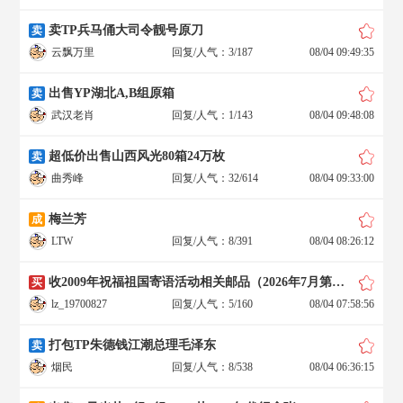
卖TP兵马俑大司令靓号原刀
卖
云飘万里
回复/人气：3/187
08/04 09:49:35
出售YP湖北A,B组原箱
卖
武汉老肖
回复/人气：1/143
08/04 09:48:08
超低价出售山西风光80箱24万枚
卖
曲秀峰
回复/人气：32/614
08/04 09:33:00
梅兰芳
成
LTW
回复/人气：8/391
08/04 08:26:12
收2009年祝福祖国寄语活动相关邮品（2026年7月第二帖，最新）
买
lz_19700827
回复/人气：5/160
08/04 07:58:56
打包TP朱德钱江潮总理毛泽东
卖
烟民
回复/人气：8/538
08/04 06:36:15