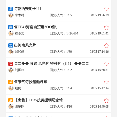
诗韵西安豹子111
卖
宇木村
回复/人气：1/35
08/05 19:26:39
售TP41海南自贸港2OO套。
卖
程卓文
回复/人气：142/8604
08/05 19:01:41
出河南风光片
卖
199063
回复/人气：1/39
08/05 17:14:16
〓〓◆◆ 收购 风光片 特种片（8.5） ◆◆〓〓
买
刘国柱
回复/人气：1/92
08/05 15:58:51
售节气诗抄船舶丹东
成
烟民
回复/人气：1/84
08/05 15:42:14
【出售】TP35抗美援朝纪念馆
成
谢晓刚
回复/人气：4/164
08/05 14:40:08