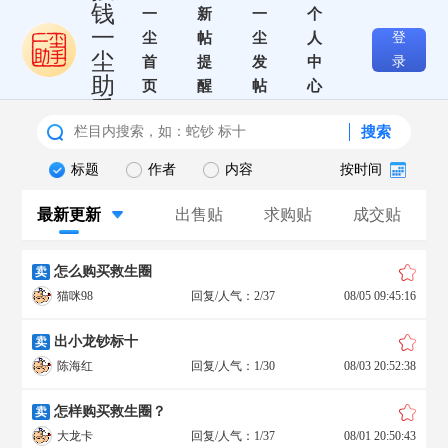
钱
一
新
一
个
一
尘
帖
尘
人
登
尘
首
提
发
中
录
助
页
醒
帖
心
手
搜索
标题
作者
内容
按时间
最新更新
出售贴
求购贴
成交贴
怎么购买救生圈
卖
猫咪98
回复/人气：2/37
08/05 09:45:16
出小龙钞标十
卖
陈海红
回复/人气：1/30
08/03 20:52:38
怎样购买救生圈？
卖
大龙卡
回复/人气：1/37
08/01 20:50:43