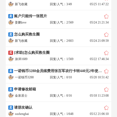
新飞收藏
回复/人气：3/49
05/25 11:47:22
账户只能传一张照片
卖
姜鹏love
回复/人气：2/569
05/24 21:21:34
怎么购买救生圈
卖
新飞收藏
回复/人气：2/603
05/24 21:09:59
[求助]怎么购买救生圈
买
涂泽1689
回复/人气：1/569
05/22 17:46:34
一诺钱币3288会员续费用张百军农行卡转440元2年使用费费
卖
一诺钱币3288
回复/人气：0/10
05/20 10:51:42
申请修改邮箱
卖
金泉居士
回复/人气：0/16
05/18 11:23:08
请朋友确认
卖
sushenghai
回复/人气：1/648
05/12 21:06:10