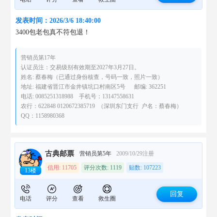
发表时间：2026/3/6 18:40:00
3400包老包真不符包退！
营销员第17年
认证员注：交易级别有效期至2027年3月27日。
姓名: 蔡春梅（已通过身份核查，号码一致，照片一致）
地址: 福建省晋江市金井镇坑口村南区5号 邮编: 362251
电话: 0085251318988 手机号：13147558631
农行：622848 0120672385719 （深圳东门支行 户名：蔡春梅）
QQ：1158980368
古典邮票
营销员第5年
2009/10/29注册
信用: 11705
评分次数: 1119
贴数: 107223
13楼
回复
电话
评分
查看
救生圈