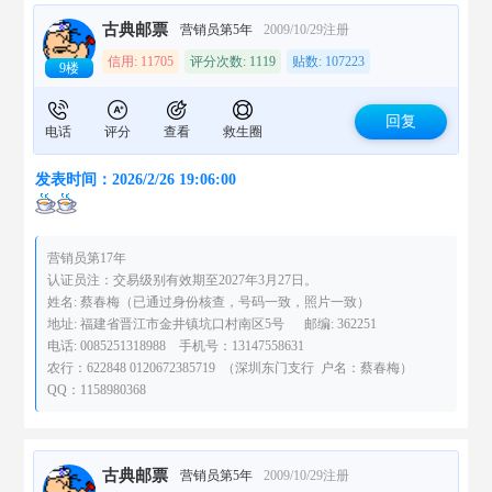
古典邮票
营销员第5年
2009/10/29注册
信用: 11705
评分次数: 1119
贴数: 107223
9楼
回复
电话
评分
查看
救生圈
发表时间：2026/2/26 19:06:00
营销员第17年
认证员注：交易级别有效期至2027年3月27日。
姓名: 蔡春梅（已通过身份核查，号码一致，照片一致）
地址: 福建省晋江市金井镇坑口村南区5号 邮编: 362251
电话: 0085251318988 手机号：13147558631
农行：622848 0120672385719 （深圳东门支行 户名：蔡春梅）
QQ：1158980368
古典邮票
营销员第5年
2009/10/29注册