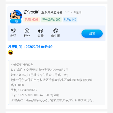
辽宁大彬
业余集藏爱好者
2025/5/8注册
信用: 6993
评分次数: 295
贴数: 446
8楼
回复
电话
评分
查看
救生圈
发表时间：2026/2/26 0:49:00
业余爱好者第2年
认证员注：交易级别有效期至2027年8月7日。
姓名: 刘全彬（已通过身份核查，号码一致）
地址: 辽宁省辽阳市弓长岭区千雅豪临小区B座101室收 邮政编
码:111008
手机：15941909633
工行：6217230711001440120 刘全彬
管理员注：该会员所有交易，需采用中介或其它安全模式进行。