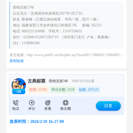
营销员第17年
认证员注：交易级别有效期至2027年3月27日。
姓名: 蔡春梅（已通过身份核查，号码一致，照片一致）
地址: 福建省晋江市金井镇坑口村南区5号 邮编: 362251
电话: 0085251318988 手机号：13147558631
农行：622848 0120672385719 （深圳东门支行 户名：蔡春梅）
QQ：1158980368
原文链接：http://www.pm001.net/dispbbs.asp?boardID=198&ID=35864991 |
复制链接
古典邮票
营销员第5年
2009/10/29注册
信用: 11705
评分次数: 1119
贴数: 107223
2楼
回复
电话
评分
查看
救生圈
发表时间：2026/2/10 16:27:00