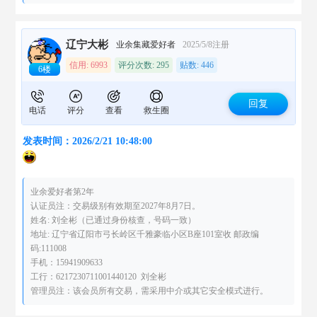
辽宁大彬
业余集藏爱好者
2025/5/8注册
信用: 6993
评分次数: 295
贴数: 446
6楼
回复
电话
评分
查看
救生圈
发表时间：2026/2/21 10:48:00
业余爱好者第2年
认证员注：交易级别有效期至2027年8月7日。
姓名: 刘全彬（已通过身份核查，号码一致）
地址: 辽宁省辽阳市弓长岭区千雅豪临小区B座101室收 邮政编
码:111008
手机：15941909633
工行：6217230711001440120 刘全彬
管理员注：该会员所有交易，需采用中介或其它安全模式进行。