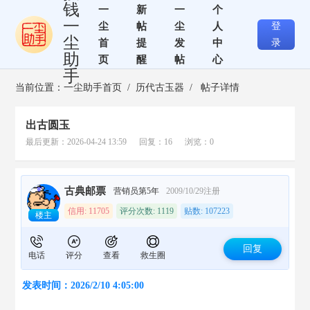
钱
一
新
一
个
一
尘
帖
尘
人
登
尘
首
提
发
中
录
助
页
醒
帖
心
手
当前位置：
一尘助手首页
/
历代古玉器
/ 帖子详情
出古圆玉
最后更新：2026-04-24 13:59 回复：16 浏览：0
古典邮票
营销员第5年
2009/10/29注册
信用: 11705
评分次数: 1119
贴数: 107223
楼主
回复
电话
评分
查看
救生圈
发表时间：2026/2/10 4:05:00