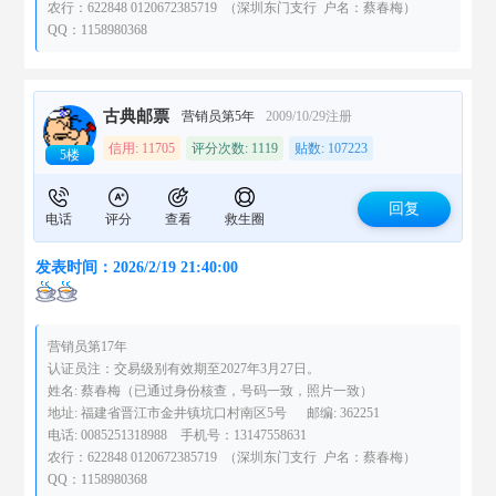
农行：622848 0120672385719 （深圳东门支行 户名：蔡春梅）
QQ：1158980368
古典邮票
营销员第5年
2009/10/29注册
信用: 11705
评分次数: 1119
贴数: 107223
5楼
回复
电话
评分
查看
救生圈
发表时间：2026/2/19 21:40:00
营销员第17年
认证员注：交易级别有效期至2027年3月27日。
姓名: 蔡春梅（已通过身份核查，号码一致，照片一致）
地址: 福建省晋江市金井镇坑口村南区5号 邮编: 362251
电话: 0085251318988 手机号：13147558631
农行：622848 0120672385719 （深圳东门支行 户名：蔡春梅）
QQ：1158980368