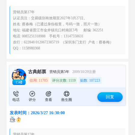
营销员第17年
认证员注：交易级别有效期至2027年3月27日。
姓名: 蔡春梅（已通过身份核查，号码一致，照片一致）
地址: 福建省晋江市金井镇坑口村南区5号 邮编: 362251
电话: 0085251318988 手机号：13147558631
农行：622848 0120672385719 （深圳东门支行 户名：蔡春梅）
QQ：1158980368
古典邮票
营销员第5年
2009/10/29注册
信用: 11705
评分次数: 1119
贴数: 107223
15楼
回复
电话
评分
查看
救生圈
发表时间：2026/3/27 16:30:00
营销员第17年