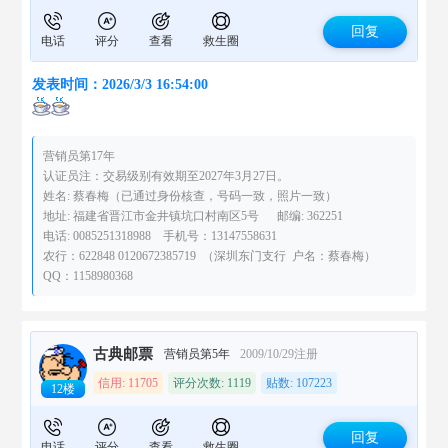
回复
电话
评分
查看
救生圈
发表时间：2026/3/3 16:54:00
营销员第17年
认证员注：交易级别有效期至2027年3月27日。
姓名: 蔡春梅（已通过身份核查，号码一致，照片一致）
地址: 福建省晋江市金井镇坑口村南区5号 邮编: 362251
电话: 0085251318988 手机号：13147558631
农行：622848 0120672385719 （深圳东门支行 户名：蔡春梅）
QQ：1158980368
古典邮票
营销员第5年
2009/10/29注册
信用: 11705
评分次数: 1119
贴数: 107223
12楼
回复
电话
评分
查看
救生圈