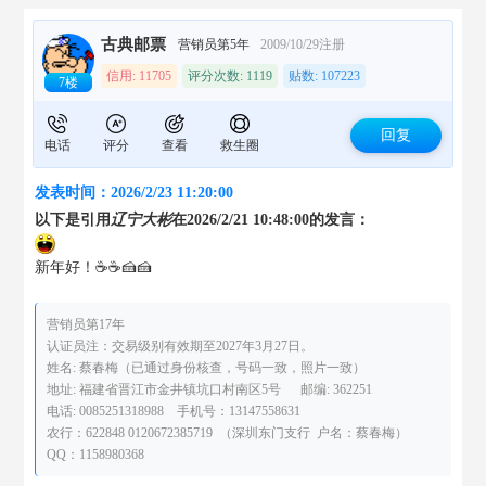
古典邮票
营销员第5年
2009/10/29注册
信用: 11705
评分次数: 1119
贴数: 107223
7楼
回复
电话
评分
查看
救生圈
发表时间：2026/2/23 11:20:00
以下是引用
辽宁大彬
在2026/2/21 10:48:00的发言：
新年好！☕️☕️🍰🍰
营销员第17年
认证员注：交易级别有效期至2027年3月27日。
姓名: 蔡春梅（已通过身份核查，号码一致，照片一致）
地址: 福建省晋江市金井镇坑口村南区5号 邮编: 362251
电话: 0085251318988 手机号：13147558631
农行：622848 0120672385719 （深圳东门支行 户名：蔡春梅）
QQ：1158980368