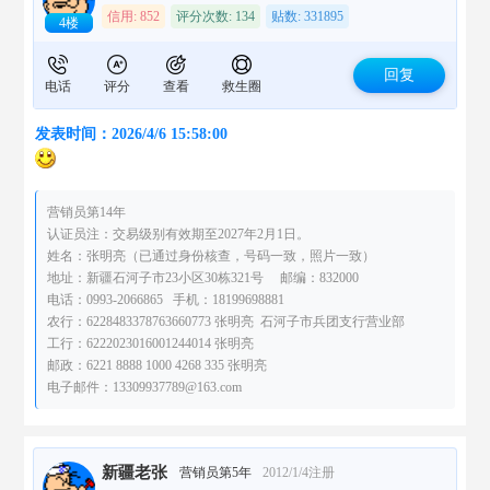
信用: 852
评分次数: 134
贴数: 331895
4楼
回复
电话
评分
查看
救生圈
发表时间：2026/4/6 15:58:00
营销员第14年
认证员注：交易级别有效期至2027年2月1日。
姓名：张明亮（已通过身份核查，号码一致，照片一致）
地址：新疆石河子市23小区30栋321号 邮编：832000
电话：0993-2066865 手机：18199698881
农行：6228483378763660773 张明亮 石河子市兵团支行营业部
工行：6222023016001244014 张明亮
邮政：6221 8888 1000 4268 335 张明亮
电子邮件：13309937789@163.com
新疆老张
营销员第5年
2012/1/4注册