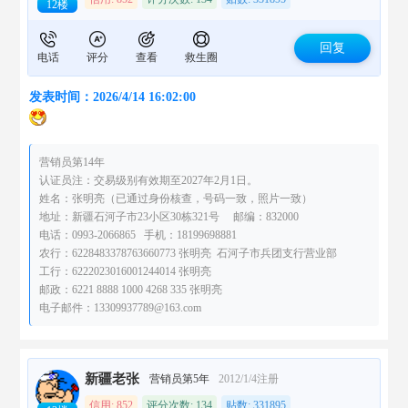
12楼
回复
电话
评分
查看
救生圈
发表时间：2026/4/14 16:02:00
营销员第14年
认证员注：交易级别有效期至2027年2月1日。
姓名：张明亮（已通过身份核查，号码一致，照片一致）
地址：新疆石河子市23小区30栋321号 邮编：832000
电话：0993-2066865 手机：18199698881
农行：6228483378763660773 张明亮 石河子市兵团支行营业部
工行：6222023016001244014 张明亮
邮政：6221 8888 1000 4268 335 张明亮
电子邮件：13309937789@163.com
新疆老张
营销员第5年
2012/1/4注册
信用: 852
评分次数: 134
贴数: 331895