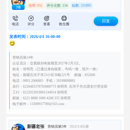
信用: 852
评分次数: 134
贴数: 331895
2楼
回复
电话
评分
查看
救生圈
发表时间：2026/4/4 16:00:00
营销员第14年
认证员注：交易级别有效期至2027年2月1日。
姓名：张明亮（已通过身份核查，号码一致，照片一致）
地址：新疆石河子市23小区30栋321号 邮编：832000
电话：0993-2066865 手机：18199698881
农行：6228483378763660773 张明亮 石河子市兵团支行营业部
工行：6222023016001244014 张明亮
邮政：6221 8888 1000 4268 335 张明亮
电子邮件：13309937789@163.com
新疆老张
营销员第5年
2012/1/4注册