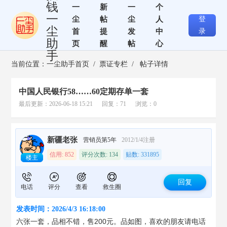
钱
一
新
一
个
一
尘
帖
尘
人
登
尘
首
提
发
中
录
助
页
醒
帖
心
手
当前位置：
一尘助手首页
/
票证专栏
/ 帖子详情
中国人民银行58……60定期存单一套
最后更新：2026-06-18 15:21 回复：71 浏览：0
新疆老张
营销员第5年
2012/1/4注册
信用: 852
评分次数: 134
贴数: 331895
楼主
回复
电话
评分
查看
救生圈
发表时间：2026/4/3 16:18:00
六张一套，品相不错，售200元。品如图，喜欢的朋友请电话