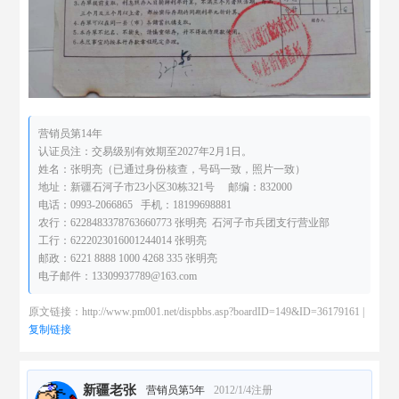
营销员第14年
认证员注：交易级别有效期至2027年2月1日。
姓名：张明亮（已通过身份核查，号码一致，照片一致）
地址：新疆石河子市23小区30栋321号 邮编：832000
电话：0993-2066865 手机：18199698881
农行：6228483378763660773 张明亮 石河子市兵团支行营业部
工行：6222023016001244014 张明亮
邮政：6221 8888 1000 4268 335 张明亮
电子邮件：13309937789@163.com
原文链接：http://www.pm001.net/dispbbs.asp?boardID=149&ID=36179161 |
复制链接
新疆老张
营销员第5年
2012/1/4注册