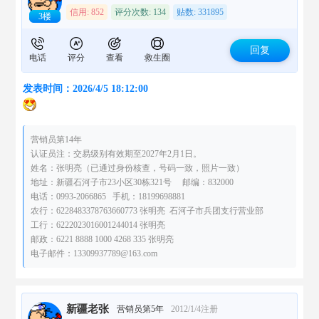
信用: 852
评分次数: 134
贴数: 331895
3楼
回复
电话
评分
查看
救生圈
发表时间：2026/4/5 18:12:00
营销员第14年
认证员注：交易级别有效期至2027年2月1日。
姓名：张明亮（已通过身份核查，号码一致，照片一致）
地址：新疆石河子市23小区30栋321号 邮编：832000
电话：0993-2066865 手机：18199698881
农行：6228483378763660773 张明亮 石河子市兵团支行营业部
工行：6222023016001244014 张明亮
邮政：6221 8888 1000 4268 335 张明亮
电子邮件：13309937789@163.com
新疆老张
营销员第5年
2012/1/4注册