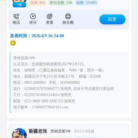
信用: 852
评分次数: 134
贴数: 331895
7楼
回复
电话
评分
查看
救生圈
发表时间：2026/4/9 16:54:00
营销员第14年
认证员注：交易级别有效期至2027年2月1日。
姓名：张明亮（已通过身份核查，号码一致，照片一致）
地址：新疆石河子市23小区30栋321号 邮编：832000
电话：0993-2066865 手机：18199698881
农行：6228483378763660773 张明亮 石河子市兵团支行营业部
工行：6222023016001244014 张明亮
邮政：6221 8888 1000 4268 335 张明亮
电子邮件：13309937789@163.com
新疆老张
营销员第5年
2012/1/4注册