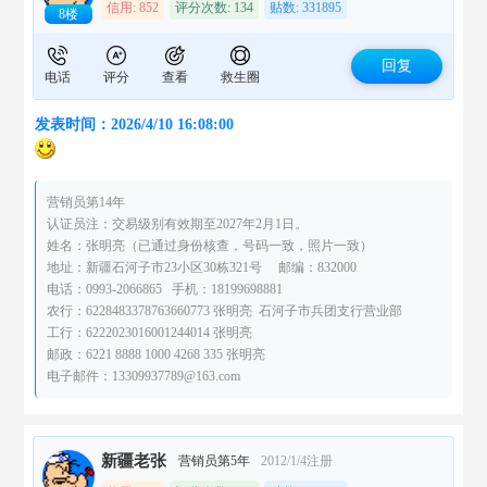
信用: 852
评分次数: 134
贴数: 331895
8楼
回复
电话
评分
查看
救生圈
发表时间：2026/4/10 16:08:00
营销员第14年
认证员注：交易级别有效期至2027年2月1日。
姓名：张明亮（已通过身份核查，号码一致，照片一致）
地址：新疆石河子市23小区30栋321号 邮编：832000
电话：0993-2066865 手机：18199698881
农行：6228483378763660773 张明亮 石河子市兵团支行营业部
工行：6222023016001244014 张明亮
邮政：6221 8888 1000 4268 335 张明亮
电子邮件：13309937789@163.com
新疆老张
营销员第5年
2012/1/4注册