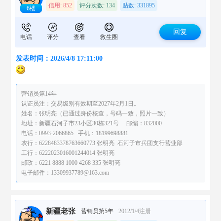
信用: 852
评分次数: 134
贴数: 331895
6楼
回复
电话
评分
查看
救生圈
发表时间：2026/4/8 17:11:00
营销员第14年
认证员注：交易级别有效期至2027年2月1日。
姓名：张明亮（已通过身份核查，号码一致，照片一致）
地址：新疆石河子市23小区30栋321号 邮编：832000
电话：0993-2066865 手机：18199698881
农行：6228483378763660773 张明亮 石河子市兵团支行营业部
工行：6222023016001244014 张明亮
邮政：6221 8888 1000 4268 335 张明亮
电子邮件：13309937789@163.com
新疆老张
营销员第5年
2012/1/4注册