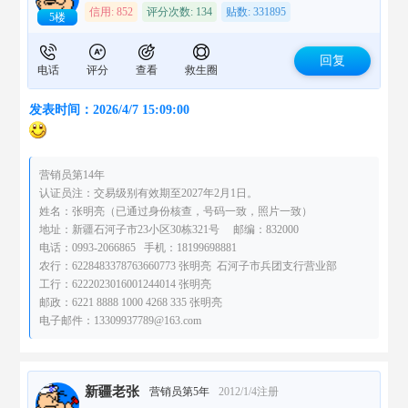
信用: 852
评分次数: 134
贴数: 331895
5楼
回复
电话
评分
查看
救生圈
发表时间：2026/4/7 15:09:00
营销员第14年
认证员注：交易级别有效期至2027年2月1日。
姓名：张明亮（已通过身份核查，号码一致，照片一致）
地址：新疆石河子市23小区30栋321号 邮编：832000
电话：0993-2066865 手机：18199698881
农行：6228483378763660773 张明亮 石河子市兵团支行营业部
工行：6222023016001244014 张明亮
邮政：6221 8888 1000 4268 335 张明亮
电子邮件：13309937789@163.com
新疆老张
营销员第5年
2012/1/4注册