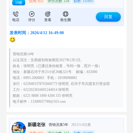
信用: 852
评分次数: 134
贴数: 331895
10楼
回复
电话
评分
查看
救生圈
发表时间：2026/4/12 16:49:00
营销员第14年
认证员注：交易级别有效期至2027年2月1日。
姓名：张明亮（已通过身份核查，号码一致，照片一致）
地址：新疆石河子市23小区30栋321号 邮编：832000
电话：0993-2066865 手机：18199698881
农行：6228483378763660773 张明亮 石河子市兵团支行营业部
工行：6222023016001244014 张明亮
邮政：6221 8888 1000 4268 335 张明亮
电子邮件：13309937789@163.com
新疆老张
营销员第5年
2012/1/4注册