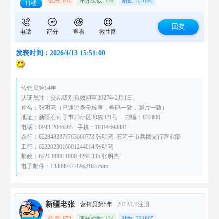
信用: 852
评分次数: 134
贴数: 331895
11楼
回复
电话
评分
查看
救生圈
发表时间：2026/4/13 15:51:00
营销员第14年
认证员注：交易级别有效期至2027年2月1日。
姓名：张明亮（已通过身份核查，号码一致，照片一致）
地址：新疆石河子市23小区30栋321号 邮编：832000
电话：0993-2066865 手机：18199698881
农行：6228483378763660773 张明亮 石河子市兵团支行营业部
工行：6222023016001244014 张明亮
邮政：6221 8888 1000 4268 335 张明亮
电子邮件：13309937789@163.com
新疆老张
营销员第5年
2012/1/4注册
信用: 852
评分次数: 134
贴数: 331895