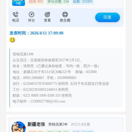
信用: 852
评分次数: 134
贴数: 331895
9楼
回复
电话
评分
查看
救生圈
发表时间：2026/4/11 17:09:00
营销员第14年
认证员注：交易级别有效期至2027年2月1日。
姓名：张明亮（已通过身份核查，号码一致，照片一致）
地址：新疆石河子市23小区30栋321号 邮编：832000
电话：0993-2066865 手机：18199698881
农行：6228483378763660773 张明亮 石河子市兵团支行营业部
工行：6222023016001244014 张明亮
邮政：6221 8888 1000 4268 335 张明亮
电子邮件：13309937789@163.com
新疆老张
营销员第5年
2012/1/4注册