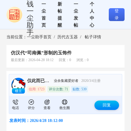
钱
一
新
一
个
一
尘
帖
尘
人
登
尘
首
提
发
中
录
助
页
醒
帖
心
手
当前位置：
一尘助手首页
/
历代古玉器
/ 帖子详情
仿汉代“司南佩”形制的玉饰件
最后更新：2026-04-28 18:12 回复：0 浏览：0
仅此而已plus
业余集藏爱好者
2020/3/4注册
信用: 1723
评分次数: 71
贴数: 539
楼主
回复
电话
评分
查看
救生圈
发表时间：2026/4/28 18:12:00