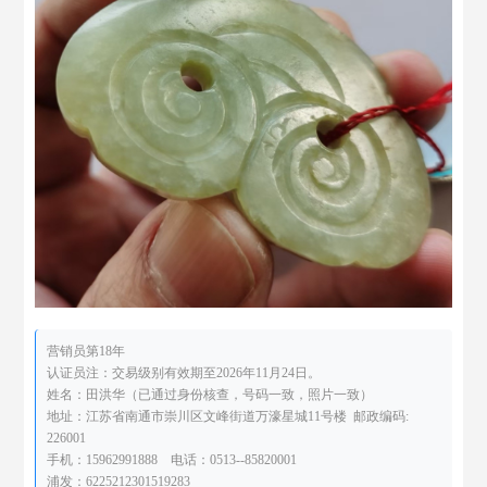
营销员第18年
认证员注：交易级别有效期至2026年11月24日。
姓名：田洪华（已通过身份核查，号码一致，照片一致）
地址：江苏省南通市崇川区文峰街道万濠星城11号楼 邮政编码:
226001
手机：15962991888 电话：0513--85820001
浦发：6225212301519283