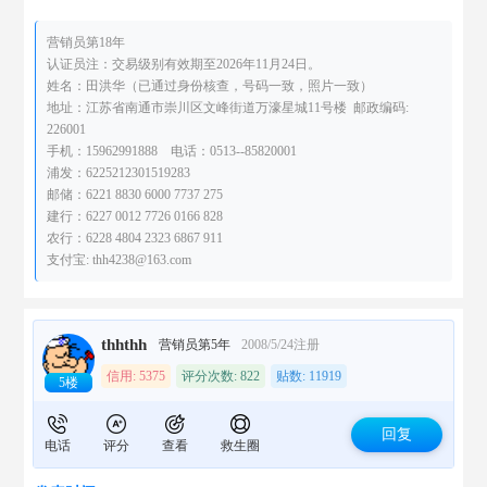
营销员第18年
认证员注：交易级别有效期至2026年11月24日。
姓名：田洪华（已通过身份核查，号码一致，照片一致）
地址：江苏省南通市崇川区文峰街道万濠星城11号楼 邮政编码:
226001
手机：15962991888 电话：0513--85820001
浦发：6225212301519283
邮储：6221 8830 6000 7737 275
建行：6227 0012 7726 0166 828
农行：6228 4804 2323 6867 911
支付宝: thh4238@163.com
thhthh
营销员第5年
2008/5/24注册
信用: 5375
评分次数: 822
贴数: 11919
5楼
回复
电话
评分
查看
救生圈