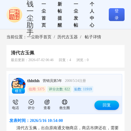
钱
一
新
一
个
一
尘
帖
尘
人
登
尘
首
提
发
中
录
助
页
醒
帖
心
手
当前位置：
一尘助手首页
/
历代古玉器
/ 帖子详情
清代古玉佩
最后更新：2026-07-02 06:46 回复：4 浏览：0
thhthh
营销员第5年
2008/5/24注册
信用: 5375
评分次数: 822
贴数: 11919
楼主
回复
电话
评分
查看
救生圈
发表时间：2026/5/16 10:54:00
清代古玉佩，出自原南通文物商店，商店吊牌还在，需要