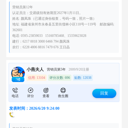
营销员第12年
认证员注：交易级别有效期至2027年1月11日。
姓名: 颜凤珠（已通过身份核查，号码一致，照片一致）
地址: 福建省泉州市永春县五里街儒林小区118号一119号 邮政编码:
362601
电话: 0595-23859033 15160785468、15359623028
建行：6217 0018 3000 6466 794 颜凤珠
农行：6228 4806 8816 7479 676 王日晶
小燕夫人
营销员第5年
2009/9/20注册
信用: 13104
评分次数: 696
贴数: 12038
7楼
回复
电话
评分
查看
救生圈
发表时间：2026/6/20 9:24:00