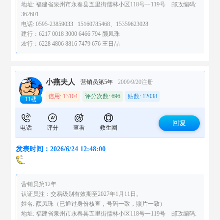
地址: 福建省泉州市永春县五里街儒林小区118号一119号 邮政编码:
362601
电话: 0595-23859033 15160785468、15359623028
建行：6217 0018 3000 6466 794 颜凤珠
农行：6228 4806 8816 7479 676 王日晶
小燕夫人
营销员第5年
2009/9/20注册
信用: 13104
评分次数: 696
贴数: 12038
11楼
回复
电话
评分
查看
救生圈
发表时间：2026/6/24 12:48:00
营销员第12年
认证员注：交易级别有效期至2027年1月11日。
姓名: 颜凤珠（已通过身份核查，号码一致，照片一致）
地址: 福建省泉州市永春县五里街儒林小区118号一119号 邮政编码: