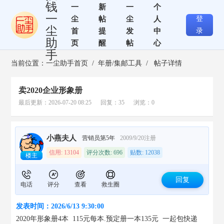
钱
一
新
一
个
一
尘
帖
尘
人
登
尘
首
提
发
中
录
助
页
醒
帖
心
手
当前位置：
一尘助手首页
/
年册/集邮工具
/ 帖子详情
卖2020企业形象册
最后更新：2026-07-20 08:25 回复：35 浏览：0
小燕夫人
营销员第5年
2009/9/20注册
信用: 13104
评分次数: 696
贴数: 12038
楼主
回复
电话
评分
查看
救生圈
发表时间：2026/6/13 9:30:00
2020年形象册4本  115元每本.预定册一本135元  一起包快递