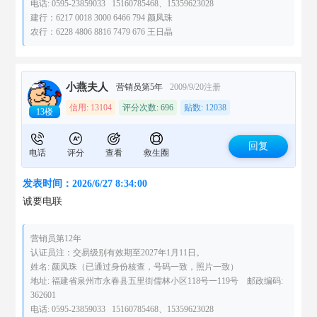
电话: 0595-23859033 15160785468、15359623028
建行：6217 0018 3000 6466 794 颜凤珠
农行：6228 4806 8816 7479 676 王日晶
小燕夫人
营销员第5年
2009/9/20注册
信用: 13104
评分次数: 696
贴数: 12038
13楼
回复
电话
评分
查看
救生圈
发表时间：2026/6/27 8:34:00
诚要电联
营销员第12年
认证员注：交易级别有效期至2027年1月11日。
姓名: 颜凤珠（已通过身份核查，号码一致，照片一致）
地址: 福建省泉州市永春县五里街儒林小区118号一119号 邮政编码:
362601
电话: 0595-23859033 15160785468、15359623028