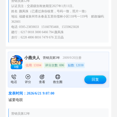
营销员第12年
认证员注：交易级别有效期至2027年1月11日。
姓名: 颜凤珠（已通过身份核查，号码一致，照片一致）
地址: 福建省泉州市永春县五里街儒林小区118号一119号 邮政编码:
362601
电话: 0595-23859033 15160785468、15359623028
建行：6217 0018 3000 6466 794 颜凤珠
农行：6228 4806 8816 7479 676 王日晶
小燕夫人
营销员第5年
2009/9/20注册
信用: 13104
评分次数: 696
贴数: 12038
8楼
回复
电话
评分
查看
救生圈
发表时间：2026/6/21 9:07:00
诚要电联
营销员第12年