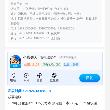
营销员第12年
认证员注：交易级别有效期至2027年1月11日。
姓名: 颜凤珠（已通过身份核查，号码一致，照片一致）
地址: 福建省泉州市永春县五里街儒林小区118号一119号 邮政编码:
362601
电话: 0595-23859033 15160785468、15359623028
建行：6217 0018 3000 6466 794 颜凤珠
农行：6228 4806 8816 7479 676 王日晶
小燕夫人
营销员第5年
2009/9/20注册
信用: 13104
评分次数: 696
贴数: 12038
6楼
回复
电话
评分
查看
救生圈
发表时间：2026/6/18 8:02:00
诚要电联 
2020年形象册4本  115元每本.预定册一本135元  一
本
包快递