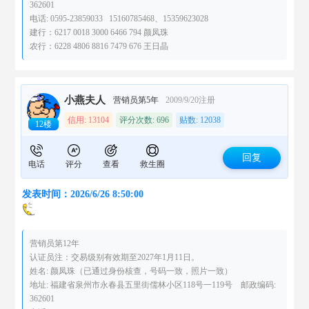
362601
电话: 0595-23859033 15160785468、15359623028
建行：6217 0018 3000 6466 794 颜凤珠
农行：6228 4806 8816 7479 676 王日晶
小燕夫人
营销员第5年
2009/9/20注册
信用: 13104
评分次数: 696
贴数: 12038
12楼
回复
电话
评分
查看
救生圈
发表时间：2026/6/26 8:50:00
营销员第12年
认证员注：交易级别有效期至2027年1月11日。
姓名: 颜凤珠（已通过身份核查，号码一致，照片一致）
地址: 福建省泉州市永春县五里街儒林小区118号一119号 邮政编码:
362601