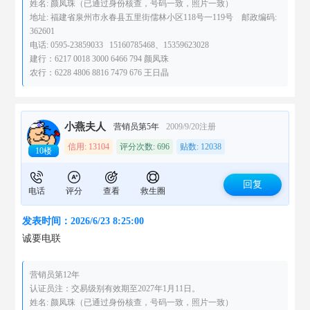
姓名: 颜凤珠（已通过身份核查，号码一致，照片一致）
地址: 福建省泉州市永春县五里街儒林小区118号一119号 邮政编码:
362601
电话: 0595-23859033 15160785468、15359623028
建行：6217 0018 3000 6466 794 颜凤珠
农行：6228 4806 8816 7479 676 王日晶
小燕夫人
营销员第5年
2009/9/20注册
信用: 13104
评分次数: 696
贴数: 12038
10楼
回复
电话
评分
查看
救生圈
发表时间：2026/6/23 8:25:00
诚要电联
营销员第12年
认证员注：交易级别有效期至2027年1月11日。
姓名: 颜凤珠（已通过身份核查，号码一致，照片一致）