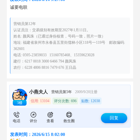
诚要电联
营销员第12年
认证员注：交易级别有效期至2027年1月11日。
姓名: 颜凤珠（已通过身份核查，号码一致，照片一致）
地址: 福建省泉州市永春县五里街儒林小区118号一119号 邮政编码:
362601
电话: 0595-23859033 15160785468、15359623028
建行：6217 0018 3000 6466 794 颜凤珠
农行：6228 4806 8816 7479 676 王日晶
小燕夫人
营销员第5年
2009/9/20注册
信用: 13104
评分次数: 696
贴数: 12038
3楼
回复
电话
评分
查看
救生圈
发表时间：2026/6/15 8:02:00