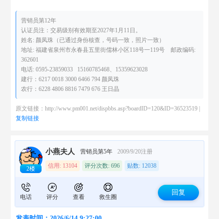
营销员第12年
认证员注：交易级别有效期至2027年1月11日。
姓名: 颜凤珠（已通过身份核查，号码一致，照片一致）
地址: 福建省泉州市永春县五里街儒林小区118号一119号 邮政编码:
362601
电话: 0595-23859033 15160785468、15359623028
建行：6217 0018 3000 6466 794 颜凤珠
农行：6228 4806 8816 7479 676 王日晶
原文链接：http://www.pm001.net/dispbbs.asp?boardID=120&ID=36523519 |
复制链接
小燕夫人
营销员第5年
2009/9/20注册
信用: 13104
评分次数: 696
贴数: 12038
2楼
回复
电话
评分
查看
救生圈
发表时间：2026/6/14 9:27:00