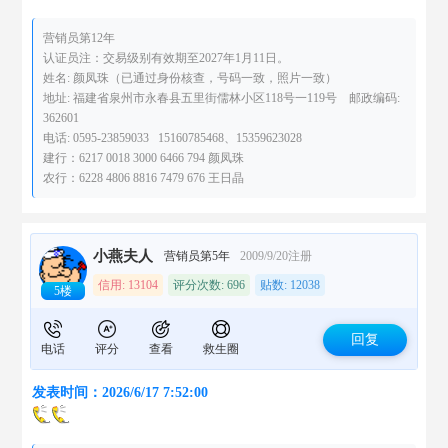
营销员第12年
认证员注：交易级别有效期至2027年1月11日。
姓名: 颜凤珠（已通过身份核查，号码一致，照片一致）
地址: 福建省泉州市永春县五里街儒林小区118号一119号 邮政编码:
362601
电话: 0595-23859033 15160785468、15359623028
建行：6217 0018 3000 6466 794 颜凤珠
农行：6228 4806 8816 7479 676 王日晶
小燕夫人
营销员第5年
2009/9/20注册
信用: 13104
评分次数: 696
贴数: 12038
5楼
回复
电话
评分
查看
救生圈
发表时间：2026/6/17 7:52:00