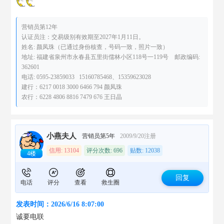
营销员第12年
认证员注：交易级别有效期至2027年1月11日。
姓名: 颜凤珠（已通过身份核查，号码一致，照片一致）
地址: 福建省泉州市永春县五里街儒林小区118号一119号 邮政编码:
362601
电话: 0595-23859033 15160785468、15359623028
建行：6217 0018 3000 6466 794 颜凤珠
农行：6228 4806 8816 7479 676 王日晶
小燕夫人
营销员第5年
2009/9/20注册
信用: 13104
评分次数: 696
贴数: 12038
4楼
回复
电话
评分
查看
救生圈
发表时间：2026/6/16 8:07:00
诚要电联