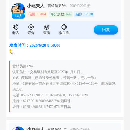
小燕夫人
营销员第5年
2009/9/20注册
信用: 13104
评分次数: 696
贴数: 12038
14楼
回复
电话
评分
查看
救生圈
发表时间：2026/6/28 8:50:00
营销员第12年
认证员注：交易级别有效期至2027年1月11日。
姓名: 颜凤珠（已通过身份核查，号码一致，照片一致）
地址: 福建省泉州市永春县五里街儒林小区118号一119号 邮政编码:
362601
电话: 0595-23859033 15160785468、15359623028
建行：6217 0018 3000 6466 794 颜凤珠
农行：6228 4806 8816 7479 676 王日晶
小燕夫人
营销员第5年
2009/9/20注册