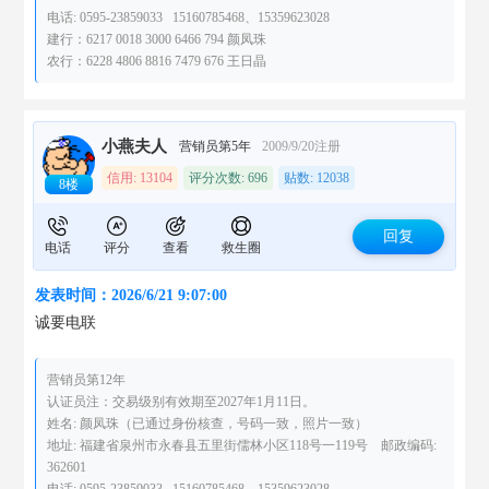
电话: 0595-23859033 15160785468、15359623028
建行：6217 0018 3000 6466 794 颜凤珠
农行：6228 4806 8816 7479 676 王日晶
小燕夫人
营销员第5年
2009/9/20注册
信用: 13104
评分次数: 696
贴数: 12038
8楼
回复
电话
评分
查看
救生圈
发表时间：2026/6/21 9:07:00
诚要电联
营销员第12年
认证员注：交易级别有效期至2027年1月11日。
姓名: 颜凤珠（已通过身份核查，号码一致，照片一致）
地址: 福建省泉州市永春县五里街儒林小区118号一119号 邮政编码:
362601
电话: 0595-23859033 15160785468、15359623028