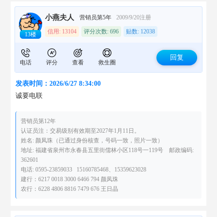
小燕夫人
营销员第5年
2009/9/20注册
信用: 13104
评分次数: 696
贴数: 12038
13楼
回复
电话
评分
查看
救生圈
发表时间：2026/6/27 8:34:00
诚要电联
营销员第12年
认证员注：交易级别有效期至2027年1月11日。
姓名: 颜凤珠（已通过身份核查，号码一致，照片一致）
地址: 福建省泉州市永春县五里街儒林小区118号一119号 邮政编码:
362601
电话: 0595-23859033 15160785468、15359623028
建行：6217 0018 3000 6466 794 颜凤珠
农行：6228 4806 8816 7479 676 王日晶