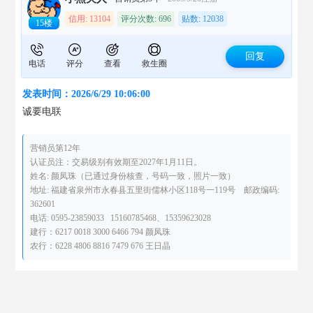
信用: 13104
评分次数: 696
贴数: 12038
15楼
回复
电话
评分
查看
救生圈
发表时间：2026/6/29 10:06:00
诚要电联
营销员第12年
认证员注：交易级别有效期至2027年1月11日。
姓名: 颜凤珠（已通过身份核查，号码一致，照片一致）
地址: 福建省泉州市永春县五里街儒林小区118号一119号 邮政编码:
362601
电话: 0595-23859033 15160785468、15359623028
建行：6217 0018 3000 6466 794 颜凤珠
农行：6228 4806 8816 7479 676 王日晶