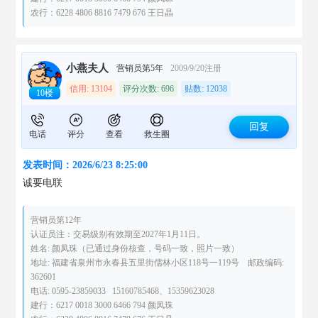
农行：6228 4806 8816 7479 676 王日晶
小燕夫人
营销员第5年
2009/9/20注册
信用: 13104
评分次数: 696
贴数: 12038
10楼
回复
电话
评分
查看
救生圈
发表时间：2026/6/23 8:25:00
诚要电联
营销员第12年
认证员注：交易级别有效期至2027年1月11日。
姓名: 颜凤珠（已通过身份核查，号码一致，照片一致）
地址: 福建省泉州市永春县五里街儒林小区118号一119号 邮政编码:
362601
电话: 0595-23859033 15160785468、15359623028
建行：6217 0018 3000 6466 794 颜凤珠