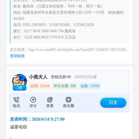
姓名: 颜凤珠（已通过身份核查，号码一致，照片一致）
地址: 福建省泉州市永春县五里街儒林小区118号一119号 邮政编码:
362601
电话: 0595-23859033 15160785468、15359623028
建行：6217 0018 3000 6466 794 颜凤珠
农行：6228 4806 8816 7479 676 王日晶
原文链接：http://www.pm001.net/dispbbs.asp?boardID=120&ID=36523546 |
复制链接
小燕夫人
营销员第5年
2009/9/20注册
信用: 13104
评分次数: 696
贴数: 12038
2楼
回复
电话
评分
查看
救生圈
发表时间：2026/6/14 9:27:00
诚要电联