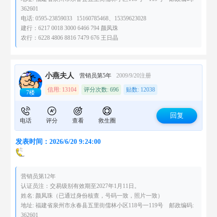
362601
电话: 0595-23859033 15160785468、15359623028
建行：6217 0018 3000 6466 794 颜凤珠
农行：6228 4806 8816 7479 676 王日晶
小燕夫人
营销员第5年
2009/9/20注册
信用: 13104
评分次数: 696
贴数: 12038
7楼
回复
电话
评分
查看
救生圈
发表时间：2026/6/20 9:24:00
营销员第12年
认证员注：交易级别有效期至2027年1月11日。
姓名: 颜凤珠（已通过身份核查，号码一致，照片一致）
地址: 福建省泉州市永春县五里街儒林小区118号一119号 邮政编码:
362601