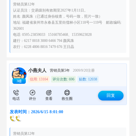
营销员第12年
认证员注：交易级别有效期至2027年1月11日。
姓名: 颜凤珠（已通过身份核查，号码一致，照片一致）
地址: 福建省泉州市永春县五里街儒林小区118号一119号 邮政编码:
362601
电话: 0595-23859033 15160785468、15359623028
建行：6217 0018 3000 6466 794 颜凤珠
农行：6228 4806 8816 7479 676 王日晶
小燕夫人
营销员第5年
2009/9/20注册
信用: 13104
评分次数: 696
贴数: 12038
3楼
回复
电话
评分
查看
救生圈
发表时间：2026/6/15 8:01:00
营销员第12年