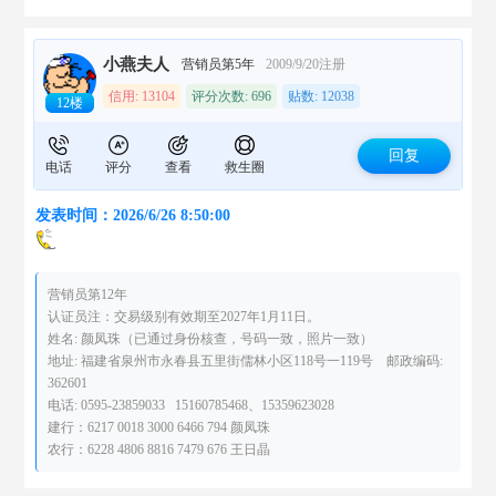
小燕夫人
营销员第5年
2009/9/20注册
信用: 13104
评分次数: 696
贴数: 12038
12楼
回复
电话
评分
查看
救生圈
发表时间：2026/6/26 8:50:00
营销员第12年
认证员注：交易级别有效期至2027年1月11日。
姓名: 颜凤珠（已通过身份核查，号码一致，照片一致）
地址: 福建省泉州市永春县五里街儒林小区118号一119号 邮政编码:
362601
电话: 0595-23859033 15160785468、15359623028
建行：6217 0018 3000 6466 794 颜凤珠
农行：6228 4806 8816 7479 676 王日晶