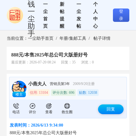
钱
一
新
一
个
一
尘
帖
尘
人
登
尘
首
提
发
中
录
助
页
醒
帖
心
手
当前位置：
一尘助手首页
/
年册/集邮工具
/ 帖子详情
888元/本售2025年总公司大版册好号
最后更新：2026-07-20 08:24 回复：35 浏览：0
小燕夫人
营销员第5年
2009/9/20注册
信用: 13104
评分次数: 696
贴数: 12038
楼主
回复
电话
评分
查看
救生圈
发表时间：2026/6/13 9:34:00
888元/本售2025年总公司大版册好号
