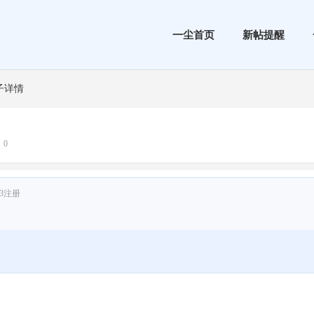
一尘首页
新帖提醒
子详情
：0
/13注册